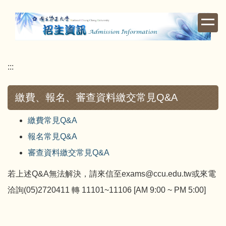
跳
到
主
要
內
:::
容
區
繳費、報名、審查資料繳交常見Q&A
繳費常見Q&A
報名常見Q&A
審查資料繳交常見Q&A
若上述Q&A無法解決，請來信至exams@ccu.edu.tw或來電
洽詢(05)2720411 轉 11101~11106 [AM 9:00 ~ PM 5:00]