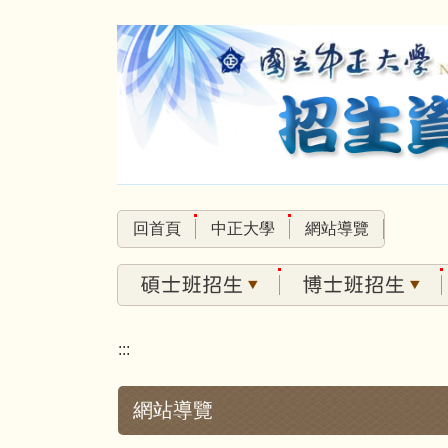
跳
到
主
要
內
容
區
回首頁
中正大學
網站導覽
:::
網站導覽