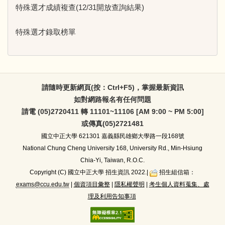
特殊選才成績複查(12/31開放查詢結果)
特殊選才錄取榜單
請隨時更新網頁(按：Ctrl+F5)，掌握最新資訊
如對網路報名有任何問題
請電 (05)2720411 轉 11101~11106 [AM 9:00 ~ PM 5:00]
或傳真(05)2721481
國立中正大學
621301 嘉義縣民雄鄉大學路一段168號
National Chung Cheng University 168, University Rd., Min-Hsiung
Chia-Yi, Taiwan, R.O.C.
Copyright (C) 國立中正大學 招生資訊 2022.|
招生組信箱：
exams@ccu.edu.tw
|
個資項目彙整
|
隱私權聲明
|
考生個人資料蒐集、處
理及利用告知事項