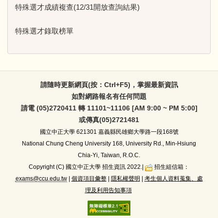
特殊選才成績複查(12/31開放查詢結果)
特殊選才錄取榜單
請隨時更新網頁(按：Ctrl+F5)，掌握最新資訊
如對網路報名有任何問題
請電 (05)2720411 轉 11101~11106 [AM 9:00 ~ PM 5:00]
或傳真(05)2721481
國立中正大學
621301 嘉義縣民雄鄉大學路一段168號
National Chung Cheng University 168, University Rd., Min-Hsiung
Chia-Yi, Taiwan, R.O.C.
Copyright (C) 國立中正大學 招生資訊 2022.|
招生組信箱：
exams@ccu.edu.tw
|
個資項目彙整
|
隱私權聲明
|
考生個人資料蒐集、處
理及利用告知事項