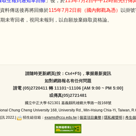
錄取生報到通知單回條
」後，於
115年7月2日中午12時前先行傳真
tw），資料傳送後再將回條於
115年7月2日前（國內郵戳為憑）
以掛號
逾期未寄回者，視同未報到，以自願放棄錄取資格論。
請隨時更新網頁(按：Ctrl+F5)，掌握最新資訊
如對網路報名有任何問題
請電 (05)2720411 轉 11101~11106 [AM 9:00 ~ PM 5:00]
或傳真(05)2721481
國立中正大學
621301 嘉義縣民雄鄉大學路一段168號
ional Chung Cheng University 168, University Rd., Min-Hsiung Chia-Yi, Taiwan, R.
訊 2022.|
招生組信箱：
exams@ccu.edu.tw
|
個資項目彙整
|
隱私權聲明
|
考生個