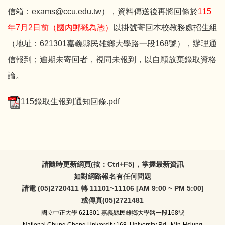
信箱：exams@ccu.edu.tw），資料傳送後再將回條於
115
年7月2日前（國內郵戳為憑）
以掛號寄回本校教務處招生組
（地址：621301嘉義縣民雄鄉大學路一段168號），辦理通
信報到；逾期未寄回者，視同未報到，以自願放棄錄取資格
論。
115錄取生報到通知回條.pdf
請隨時更新網頁(按：Ctrl+F5)，掌握最新資訊
如對網路報名有任何問題
請電 (05)2720411 轉 11101~11106 [AM 9:00 ~ PM 5:00]
或傳真(05)2721481
國立中正大學
621301 嘉義縣民雄鄉大學路一段168號
National Chung Cheng University 168, University Rd., Min-Hsiung