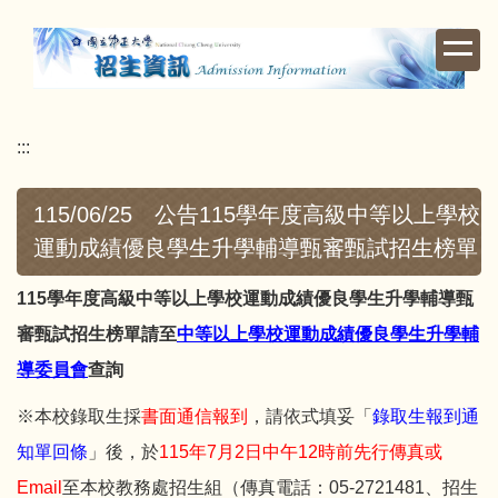
跳
到
主
要
內
:::
容
區
115/06/25 公告115學年度高級中等以上學校
運動成績優良學生升學輔導甄審甄試招生榜單
115學年度高級中等以上學校運動成績優良學生升學輔導甄
審甄試招生榜單請至
中等以上學校運動成績優良學生升學輔
導委員會
查詢
※本校錄取生採
書面通信報到
，請依式填妥「
錄取生報到通
知單回條
」後，於
115年7月2日中午12時前先行傳真或
Email
至本校教務處招生組（傳真電話：05-2721481、招生