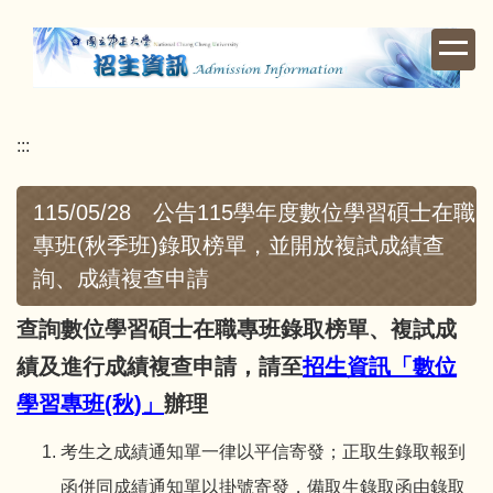
跳
到
主
要
內
:::
容
區
115/05/28 公告115學年度數位學習碩士在職
專班(秋季班)錄取榜單，並開放複試成績查
詢、成績複查申請
查詢數位學習碩士在職專班錄取榜單、複試成
績及進行成績複查申請，請至
招生資訊「數位
學習專班(秋)」
辦理
考生之成績通知單一律以平信寄發；正取生錄取報到
函併同成績通知單以掛號寄發，備取生錄取函由錄取