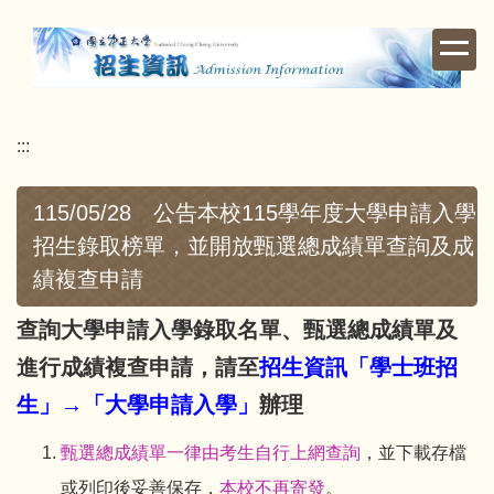
跳
到
主
要
內
:::
容
區
115/05/28 公告本校115學年度大學申請入學
招生錄取榜單，並開放甄選總成績單查詢及成
績複查申請
查詢大學申請入學錄取名單、甄選總成績單及
進行成績複查申請，請至
招生資訊「學士班招
生」→「大學申請入學」
辦理
甄選總成績單一律由考生自行上網查詢
，並下載存檔
或列印後妥善保存，
本校不再寄發
。