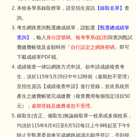
本校各學系錄取榜單，請至招生資訊
【錄取名單】
查
詢。
考生網路查詢甄選總成績單，請點選
【甄選總成績單
查詢】
，輸入
身分證號碼、報考學系(組)別
與查詢甄試
費繳費帳號及金額時所「
自行設定之網路密碼
」即可
下載成績單PDF檔。
成績複查一律以網路方式申請。欲申請成績複查考
生，須於115年5月29日中午12時前（逾期恕不受理）
至招生資訊【成績複查申請】進行登錄，並依系統所
產生之繳費帳號完成繳費（複查費用每個指定項目50
元）；
逾期登錄及繳費者恕不受理
。
錄取生(含正、備取生)無論錄取單一校系或多個校系，
均須於115年6月4日至6月5日每日上午9時起至下午9
時止至甄選委員會完成網路就讀志願序登記，否則視