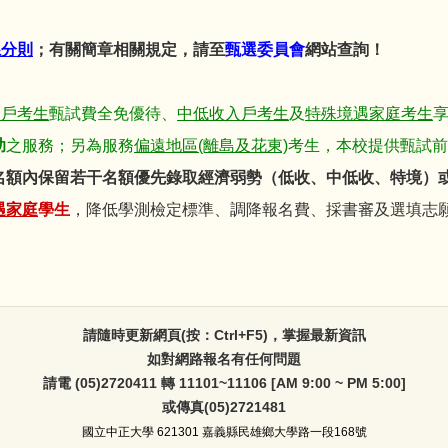
系分則
；有關簡章相關規定，請至
甄選委員會
網站查詢！
入戶考生
甄試費全免優待、
中低收入戶考生
及
特殊境遇家庭考生
助
之服務；另為服務
偏遠地區(離島及花東)
考生，本校提供甄試前
名額內保留若干名額優先錄取經濟弱勢（低收、中低收、特境）
遇家庭
學生
，降低學測檢定標準、調降報名費、採書審及選填志
請隨時更新網頁(按：Ctrl+F5)，掌握最新資訊
如對網路報名有任何問題
請電 (05)2720411 轉 11101~11106 [AM 9:00 ~ PM 5:00]
或傳真(05)2721481
國立中正大學
621301 嘉義縣民雄鄉大學路一段168號