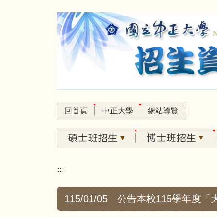
跳
到
主
要
內
容
區
回首頁
中正大學
網站導覽
:::
115/01/05 公告本校115學