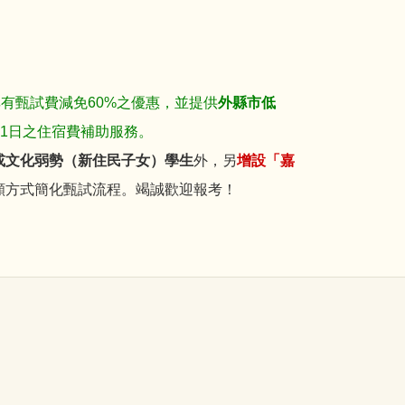
享有甄試費減免60%之優惠，並提供
外縣市低
1日之住宿費補助服務。
或文化弱勢（新住民子女）學生
外，另
增設「嘉
願方式簡化甄試流程。竭誠歡迎報考！