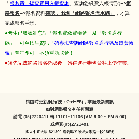
「
報名費、複查費用入帳查詢
」查詢您繳費入帳情形)-->
網
路報名
-->報名資料
確認，出現「網路報名流水碼」
，才算
完成報名手續。
●考生已取號卻忘記「報名費繳費帳號」及「報名通行
碼」，可至招生資訊「
碩專班查詢網路報名通行碼及繳費帳
號
」查詢即可，不須重新取號！
●須先完成網路報名確認後，始得進行審查資料上傳作業。
請隨時更新網頁(按：Ctrl+F5)，掌握最新資訊
如對網路報名有任何問題
請電 (05)2720411 轉 11101~11106 [AM 9:00 ~ PM 5:00]
或傳真(05)2721481
國立中正大學
621301 嘉義縣民雄鄉大學路一段168號