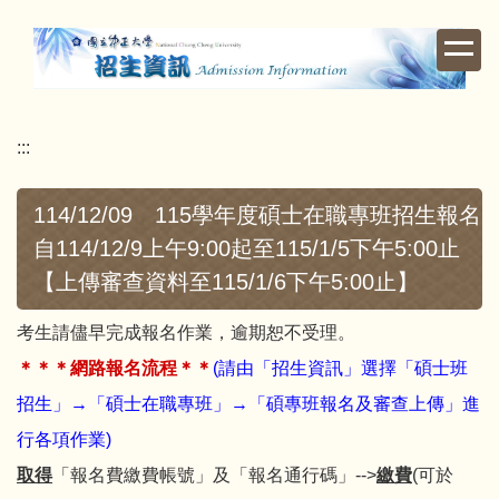
跳
到
主
要
內
:::
容
區
114/12/09 115學年度碩士在職專班招生報名
自114/12/9上午9:00起至115/1/5下午5:00止
【上傳審查資料至115/1/6下午5:00止】
考生請儘早完成報名作業，逾期恕不受理。
＊＊＊網路報名流程＊＊
(請由
「招生資訊」選擇「碩士班
招生」→「碩士在職專班」→「碩專班報名及審查上傳」
進
行各項作業)
取得
「報名費繳費帳號」及「報名通行碼」-->
繳費
(可於