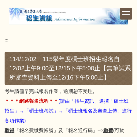
跳
到
主
要
內
:::
容
區
114/12/02 115學年度碩士班招生報名自
12/02上午9:00至12/15下午5:00止【無筆試系
所審查資料上傳至12/16下午5:00止】
考生請儘早完成報名作業，逾期恕不受理。
＊＊＊網路報名流程＊＊
(請由
「招生資訊」選擇「碩士班
招生」→「碩士班考試」→「碩士班報名及審查上傳」
進行
各項作業)
取得
「報名費繳費帳號」及「報名通行碼」-->
繳費
(可於