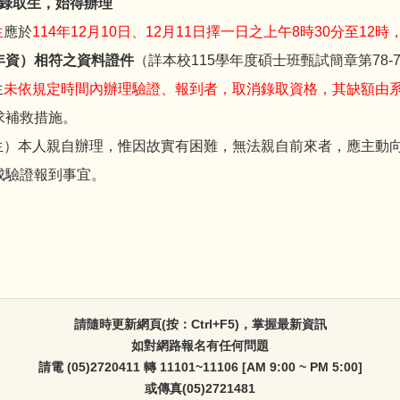
錄取生，始得辦理
生
應於
114年12月10日、12月11日擇一日之上午8時30分至12時
年資）相符之資料證件
（詳本校115學年度碩士班甄試簡章第78-
生
未依規定時間內辦理驗證、報到者，取消錄取資格，其缺額由
求補救措施。
生）本人親自辦理，惟因故實有困難，無法親自前來者，應主動
成驗證報到事宜。
請隨時更新網頁(按：Ctrl+F5)，掌握最新資訊
如對網路報名有任何問題
請電 (05)2720411 轉 11101~11106 [AM 9:00 ~ PM 5:00]
或傳真(05)2721481