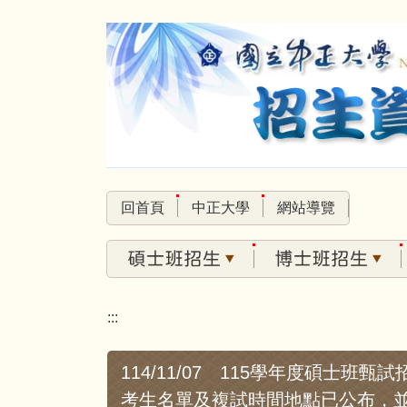
跳
到
主
要
內
容
區
回首頁
中正大學
網站導覽
:::
114/11/07 115學年度碩士
考生名單及複試時間地點已公布，