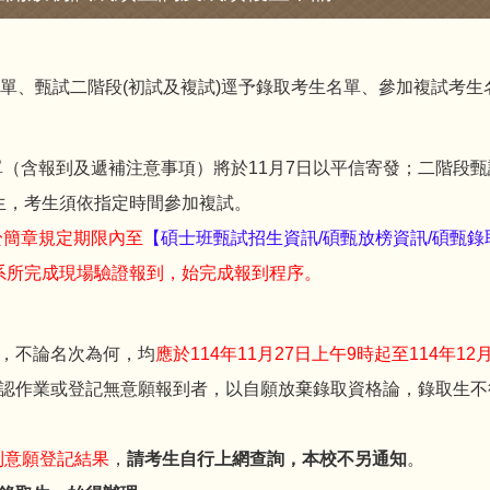
榜單、甄試二階段(初試及複試)逕予錄取考生名單、參加複試考
單（含報到及遞補注意事項）將於11月7日以平信寄發；二階段甄
生，考生須依指定時間參加複試。
於簡章規定期限內至
【碩士班甄試招生資訊/碩甄放榜資訊/碩甄
系所完成現場驗證報到，始完成報到程序。
，不論名次為何，均
應於114年11月27日上午9時起至114年12
認作業或登記無意願報到者，以自願放棄錄取資格論，錄取生不
到意願登記結果
，
請考生自行上網查詢，本校不另通知
。