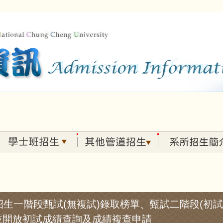
班甄試招生一階段甄試(無複試)錄取榜單、甄試二階段(
並開放初試成績查詢及成績複查申請