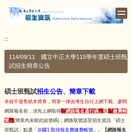
跳
到
主
要
內
:::
容
區
114/09/11 國立中正大學115學年度碩士班甄
試招生簡章公告
碩士班甄試
招生公告
、
簡章下載
本校不發售紙本簡章，簡章一律由考生自行上網下載、參閱
網路報名前，須先上網取得
「網路報名通行碼」
及
「繳費帳
號」
(簡章內未附此組號碼)；網路取號請至招生資訊「碩士
班甄試」點選「
步驟1 取得報名費繳費帳號
」。
【網路報名