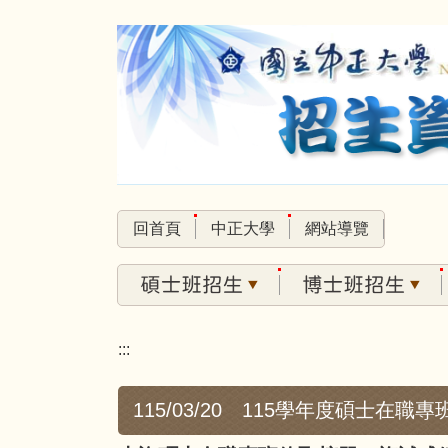
跳
到
主
要
內
容
區
回首頁
中正大學
網站導覽
:::
115/03/20 115學年度碩士