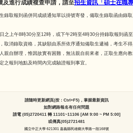
績及進行成績複查申請，請至
招生資訊「碩士在職
生錄取報到函併同成績通知單以掛號寄發，備取生錄取函由錄取
擇一日之上午8時30分至12時，或下午2時至4時30分持錄取報到
，取消錄取資格，其缺額由系所依序通知備取生遞補，考生不得
人親自辦理，惟因故實有困難，無法親自前來者，正取生應向教
定之報到地點及時間內完成驗證報到事宜。
請隨時更新網頁(按：Ctrl+F5)，掌握最新資訊
如對網路報名有任何問題
請電 (05)2720411 轉 11101~11106 [AM 9:00 ~ PM 5:00]
或傳真(05)2721481
國立中正大學
621301 嘉義縣民雄鄉大學路一段168號