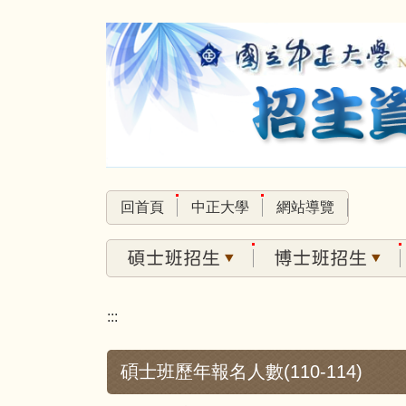
跳
到
主
要
內
容
區
回首頁
中正大學
網站導覽
:::
碩士班歷年報名人數(110-114)