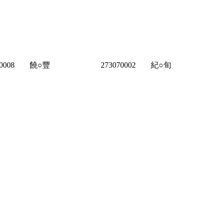
0008
饒○豐
273070002
紀○旬