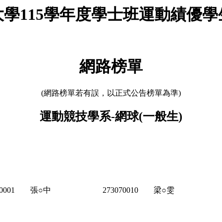
學115學年度學士班運動績優
網路榜單
(網路榜單若有誤，以正式公告榜單為準)
運動競技學系-網球(一般生)
0001
張○中
273070010
梁○雯