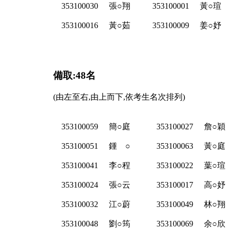
353100030
張○翔
353100001
黃○瑄
353100016
黃○茹
353100009
姜○妤
備取:48名
(由左至右,由上而下,依考生名次排列)
353100059
簡○庭
353100027
詹○穎
353100051
鍾 ○
353100063
黃○庭
353100041
李○程
353100022
葉○瑄
353100024
張○云
353100017
高○妤
353100032
江○蔚
353100049
林○翔
353100048
劉○筠
353100069
余○欣