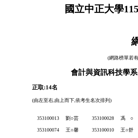
國立中正大學11
(網路榜單若
會計與資訊科技學系-
正取:14名
(由左至右,由上而下,依考生名次排列)
353100013
劉○芸
353100028
馮 ○
353100074
王○馨
353100010
王○舒