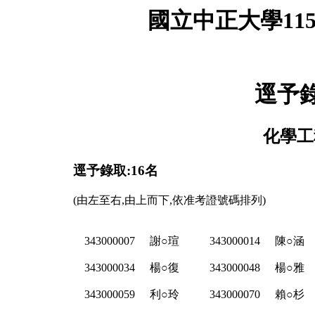
國立中正大學11
逕予
化學工
逕予錄取:16名
(由左至右,由上而下,依准考證號碼排列)
343000007
謝○瑄
343000014
陳○涵
343000034
楊○復
343000048
楊○雅
343000059
利○玲
343000070
賴○杉