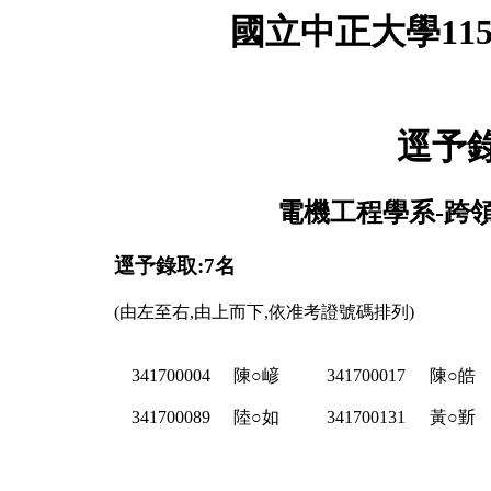
國立中正大學11
逕予
電機工程學系-跨領
逕予錄取:7名
(由左至右,由上而下,依准考證號碼排列)
341700004
陳○嵃
341700017
陳○皓
341700089
陸○如
341700131
黃○斳