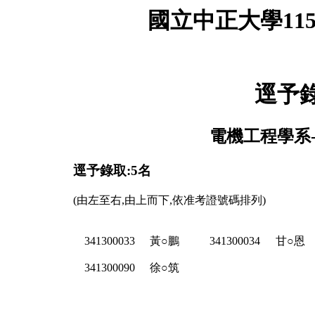
國立中正大學11
逕予
電機工程學系-
逕予錄取:5名
(由左至右,由上而下,依准考證號碼排列)
341300033
黃○鵬
341300034
甘○恩
341300090
徐○筑