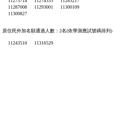
11273714
11274335
11283217
11287008
11293001
11300109
11300827
原住民外加名額通過人數：2名(依學測應試號碼排列)
11243510
11316529