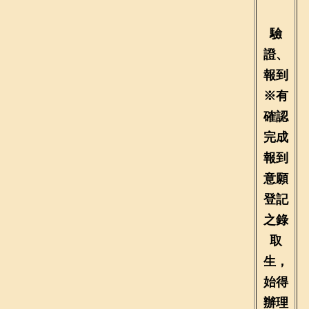
驗
證、
報到
※有
確認
完成
報到
意願
登記
之錄
取
生，
始得
辦理